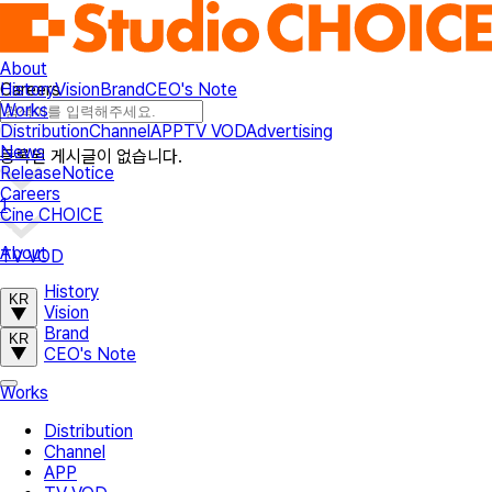
About
History
Vision
Brand
CEO's Note
Careers
Works
Distribution
Channel
APP
TV VOD
Advertising
News
등록된 게시글이 없습니다.
Release
Notice
Careers
1
Cine CHOICE
About
TV VOD
History
KR
Vision
Brand
KR
CEO's Note
Works
Distribution
Channel
APP