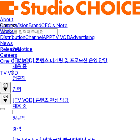
About
History
Vision
Brand
CEO's Note
Careers
Works
Distribution
Channel
APP
TV VOD
Advertising
News
Release
Notice
경력
Careers
[TV VOD] 콘텐츠 마케팅 및 프로모션 운영 담당
Cine CHOICE
채용 중
TV VOD
정규직
KR
경력
KR
[TV VOD] 콘텐츠 편성 담당
채용 중
정규직
경력
[Distribution] 영화 극장 배급/마케팅 담당