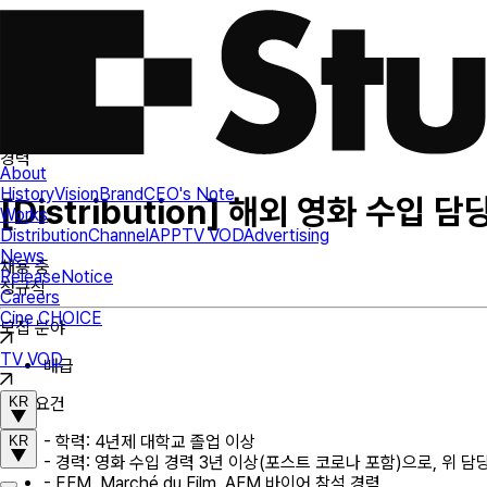
경력
About
History
Vision
Brand
CEO's Note
[Distribution] 해외 영화 수입 담
Works
Distribution
Channel
APP
TV VOD
Advertising
News
채용 중
Release
Notice
정규직
Careers
Cine CHOICE
모집 분야
TV VOD
배급
KR
자격 요건
- 학력: 4년제 대학교 졸업 이상
KR
- 경력: 영화 수입 경력 3년 이상(포스트 코로나 포함)으로, 위 
- EFM, Marché du Film, AFM 바이어 참석 경력