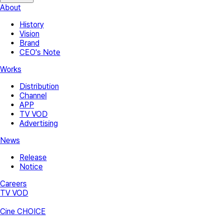
About
History
Vision
Brand
CEO's Note
Works
Distribution
Channel
APP
TV VOD
Advertising
News
Release
Notice
Careers
TV VOD
Cine CHOICE