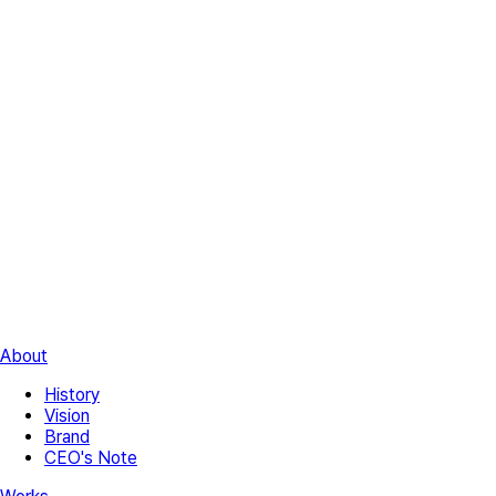
About
History
Vision
Brand
CEO's Note