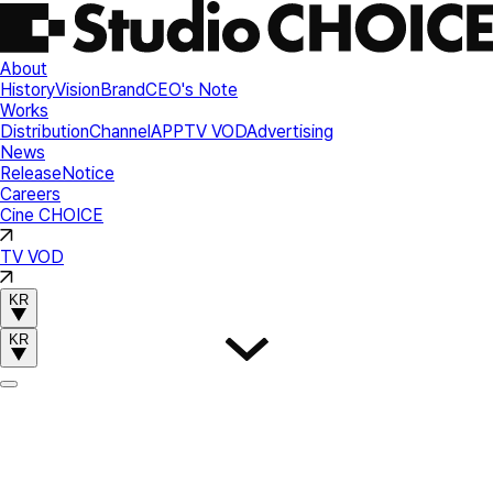
About
History
Vision
Brand
CEO's Note
Works
Distribution
Channel
APP
TV VOD
Advertising
News
Release
Notice
Careers
Cine CHOICE
TV VOD
KR
KR