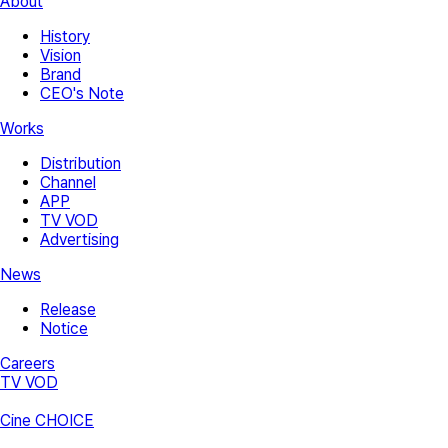
About
History
Vision
Brand
CEO's Note
Works
Distribution
Channel
APP
TV VOD
Advertising
News
Release
Notice
Careers
TV VOD
Cine CHOICE