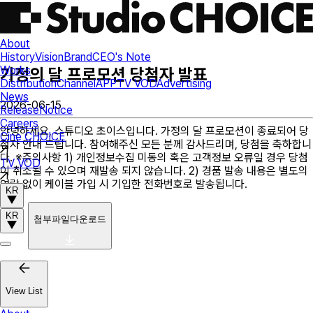
About
History
Vision
Brand
CEO's Note
Works
가정의 달 프로모션 당첨자 발표
Distribution
Channel
APP
TV VOD
Advertising
News
2026-06-15
Release
Notice
Careers
안녕하세요, 스튜디오 초이스입니다. 가정의 달 프로모션이 종료되어 당
Cine CHOICE
첨자 안내 드립니다. 참여해주신 모든 분께 감사드리며, 당첨을 축하합니
다. ※주의사항 1) 개인정보수집 미동의 혹은 고객정보 오류일 경우 당첨
TV VOD
이 취소될 수 있으며 재발송 되지 않습니다. 2) 경품 발송 내용은 별도의
연락 없이 케이블 가입 시 기입한 전화번호로 발송됩니다.
KR
KR
첨부파일다운로드
View List