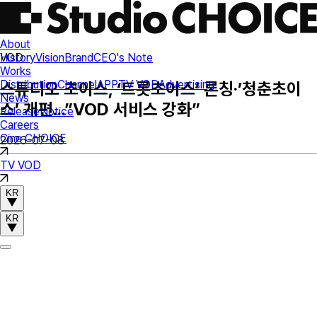
About
History
Vision
Brand
CEO's Note
VOD
Works
Distribution
Channel
APP
TV VOD
Advertising
스튜디오 초이스, ‘트롯초이스’ 론칭·’청춘초이
News
스’ 개편...”VOD 서비스 강화”
Release
Notice
Careers
Cine CHOICE
2026-07-08
TV VOD
KR
KR