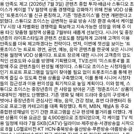
용 만족도 제고 (2026년 7월 3일) 콘텐츠 종합 투자·배급사 스튜디오 초
이스가 케이블 TV 월정액 상품 경쟁력을 강화하기 위해 전용 VOD 상품
인 ‘트롯초이스’를 신규 론칭하고, 기존 ‘청춘초이스’를 전면 개편한다고
밝혔다. 스튜디오 초이스는 급변하는 유료 방송 시장 환경 속에서 케이블
TV 시장 내 차별화된 경쟁력을 확보하고 지속가능한 성장을 위해 주 이
용 타깃 맞춤형 월정액 상품을 7월부터 새롭게 선보인다. 시니어 및 중장
년층의 라이프스타일과 콘텐츠 선호도를 정밀하게 고려해 고객의 이용
만족도를 더욱 제고하겠다는 전략이다. 먼저, 이번에 첫선을 보이는 ‘트
롯초이스’는 트로트 경연, 공연, 예능, 음악 콘텐츠를 한곳에 모은 시니어
전용 월정액 VOD 상품이다. 트로트 장르에 대한 시니어 고객층의 압도
적인 선호도와 수요를 방영해 기획됐으며, TV조선의 ‘미스트롯4’를 포
함해 주요 콘텐츠들이 편성될 예정이다. 스튜디오 초이스는 시청자들이
인기 트로트 프로그램을 일일이 찾아볼 필요 없이 트롯초이스를 통해 편
하게 즐길 수 있도록 전용 상품을 구축했으며, 이를 통해 시니어 시청자
들의 접근성과 이용 편의성을 획기적으로 높일 계획이다. 이와 함께, 스
튜디오 초이스는 중장년층의 큰 사랑을 받아온 기존 ‘청춘초이스’ 상품의
대대적인 개편도 단행했다. 기존 영화 및 해외 드라마 중심의 구성에서
벗어나 중장년층의 관심사인 예능, 음악, 건강 정보, 휴먼 다큐멘터리 등
으로 프로그램 카테고리를 대폭 확장했다. 특히, MBN, 채널A 등 주요
종합편성채널의 인기 간판 프로그램을 신규 편성해 볼거리를 더했다. 개
편 상품의 이용 요금은 월 4,900원으로 조정되었으며, 각 케이블 TV 적
용 일정에 따라 7월 SKB(CATV)·딜라이브·제주방송·서경방송을 시작으
로 8월 LG헬로비전·KT HCN·충북방송·울산방송·푸른방송·아름방송·금