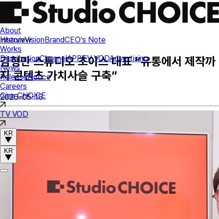
About
History
Vision
Brand
CEO's Note
Interview
Works
Distribution
Channel
APP
TV VOD
Advertising
김형만 스튜디오 초이스 대표 “유통에서 제작까
News
지 콘텐츠 가치사슬 구축”
Release
Notice
Careers
Cine CHOICE
2026-05-19
TV VOD
KR
KR