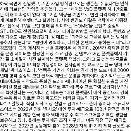
하락 국면에 진입했고, 기존 사업 방식만으로는 생존할 수 없다”는 인식
하에 리브랜딩 작업을 추진했다. 그는 “케이블 VoD 플랫폼 하나만으로
는 미래 지속성이 없다”며 “기존 역량을 기반으로 연관 다각화하고 빠르
게 피보팅해야 했다”고 설명했다. 사명 변경도 이같은 맥락에서 이뤄졌
다. '집에서 TV를 보던 형태'를 의미하는 'HOME'을 콘텐츠 중심의
STUDIO로 전환함으로써 회사가 나아갈 방향을 분명히 했다. 콘텐츠 선
별 기준도 새롭게 정립했다. 김 대표는 “과거처럼 그물을 뿌리는 방식은
통하지 않는다”며 “팬덤이 명확하고, 니치한 콘텐츠가 통하는 시대”라고
강조했다. 그가 제시하는 선별 프레임은 세 가지다. 20년간 축적한 플랫
폼 운영 데이터를 활용한 시장 수요 검증, 콘텐츠가 어떤 플랫폼에서 가
장 잘 소비될지 사전 설계하는 플랫폼 적합성, 그리고 포맷 변형·글로벌
확장이 가능한 IP 확장 가능성이다. 신사업의 첫 교두보는 한국 영화 PP
채널 '씨네초이스'다. '선택은 가볍게, 영화는 깊게'라는 모토 아래 2000
년대 명작 중심의 모던 클래식 채널로 운영할 계획이다. 중기적으로는 씨
네초이스를 시작으로 중화권 드라마·애니메이션 등 확실한 팬층을 가진
버티컬 장르 채널들을 단계적으로 추가해 복수 프로그램 공급자(MPP)
로 확장한다는 구상이다. 김 대표는 “대형 플랫폼이 대작 중심으로 강화
할수록 틈새 장르를 깊게 파고드는 버티컬 채널의 기회는 오히려 커진
다”고 말했다. 직접 제작 시장 진입도 단계적으로 준비 중이다. 스튜디오
초이스는 2022년 영화 '육사오' 메인 투자·배급으로 198만 관객을 동원
하고 베트남 개봉 한국 영화 역대 개봉 주 최고 스코어를 기록한 경험을
보유하고 있다. 올해는 투자배급 조직 재구성과 여름 직접 극장 배급을
시작으로, 2027년 공동제작 참여, 2028년 자체 IP 기획·제작·글로벌 유